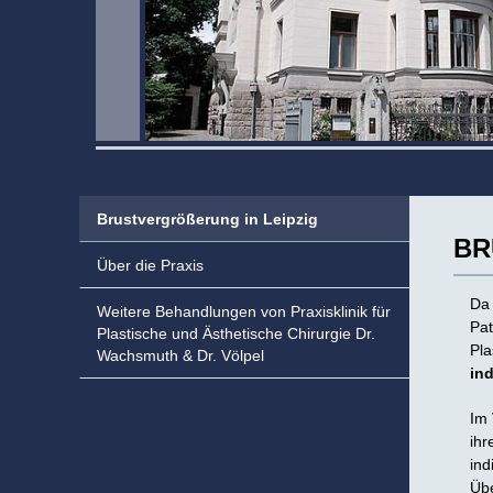
Brustvergrößerung in Leipzig
BR
Über die Praxis
Da 
Weitere Behandlungen von Praxisklinik für
Pat
Plastische und Ästhetische Chirurgie Dr.
Pla
Wachsmuth & Dr. Völpel
ind
Im 
ihr
ind
Übe