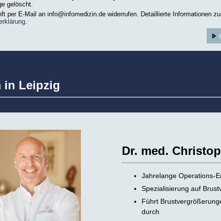
e gelöscht.
nft per E-Mail an info@infomedizin.de widerrufen. Detaillierte Informationen z
erklärung
.
 in Leipzig
Dr. med. Christ
Jahrelange Operations-Er
Spezialisierung auf Brus
Führt Brustvergrößerunge
durch