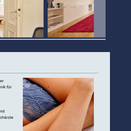
der
nik für
mit
achärzte