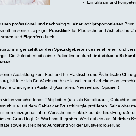
Einfühlsam und kompete
auen professionell und nachhaltig zu einer wohlproportionierten Brust 
muth in seiner Leipziger Praxisklinik für Plastische und Ästhetische Ch
antaten
und
Eigenfett
durch.
rustchirurgie zählt zu den Spezialgebieten
des erfahrenen und versi
rgie. Die Zufriedenheit seiner Patientinnen durch
individuelle Behan
erzen.
seiner Ausbildung zum Facharzt für Plastische und Ästhetische Chirurgi
urg, bildete sich Dr. Wachsmuth stetig weiter und arbeitete an verschie
tische Chirurgie im Ausland (Australien, Neuseeland, Spanien).
 vielen verschiedenen Tätigkeiten (u.a. als Konsiliararzt, Gutachter s
muth u.a. auf dem Gebiet der Brustchirurgie profilieren. Seine oberste 
ntinnen einzugehen, ihre Wünsche im Hinblick auf die Brustvergrößeru
iesem Grund legt Dr. Wachsmuth großen Wert auf ein ausführliches B
ntate sowie ausreichend Aufklärung vor der Brustvergrößerung.