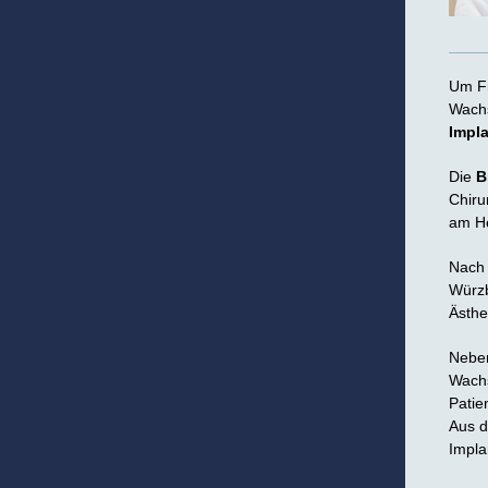
Um Fr
Wachs
Impl
Die
B
Chiru
am H
Nach 
Würzb
Ästhe
Neben
Wachs
Patie
Aus d
Impla