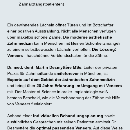
Zahnarztangstpatienten)
Ein gewinnendes Lächeln öffnet Türen und ist Botschafter
einer positiven Ausstrahlung. Nicht alle Menschen verfügen
über makellos schöne Zähne. Die
moderne ästhetische
Zahnmedizin
kann Menschen mit kleinen Schönheitsmängeln
zu einem selbstbewussten Lächeln verhelfen.
Die Lösung:
Veneers
- hauchdünne Verblendschalen für die Zähne.
Dr. med. dent. Martin Desmyttère MSc
, Leiter der privaten
Praxis für Zahnheilkunde
smileforever
in München, ist
Experte auf dem Gebiet der ästhetischen Zahnmedizin
und bringt über
20 Jahre Erfahrung im Umgang mit Veneers
mit. Der Master of Science in oraler Implantologie weiß
bestens Bescheid, wie die Verschönerung der Zähne mit Hilfe
von Veneers funktioniert.
Anhand einer
individuellen Behandlungsplanung
sowie
ausführlichen Gesprächen mit seinen Patienten ermittelt Dr.
Desmyttère die
optimal passenden Veneers
. Auf diese Weise