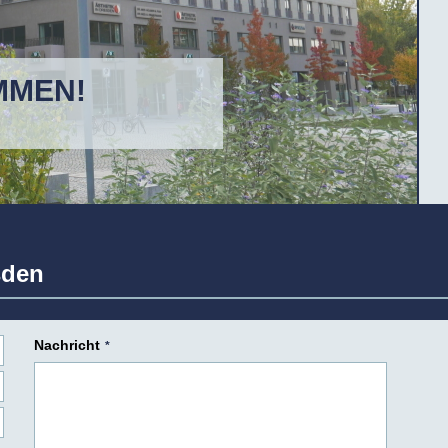
MMEN!
sden
Nachricht
*