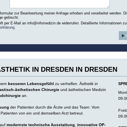
rmular zur Beantwortung meiner Anfrage erhoben und verarbeitet werden. D
e gelöscht.
nft per E-Mail an info@infomedizin.de widerrufen. Detaillierte Informationen z
erklärung
.
STHETIK IN DRESDEN IN DRESDEN
einem
besseren Lebensgefühl
zu verhelfen. Ästhetik in
SPR
astisch-ästhetischen Chirurgie
und ästhetischen Medizin
Mont
dchirurgie
an.
09.0
euung
der Patienten durch die Ärzte und das Team: Vom
Freit
Patienten von ein und demselben Arzt betreut.
09.0
 auf
modernste technische Ausstattung
,
innovative OP-