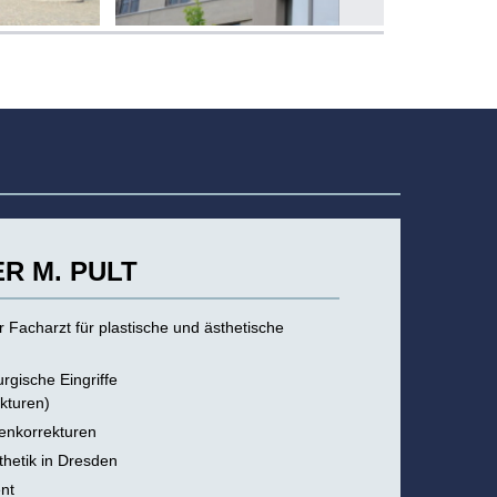
R M. PULT
r Facharzt für plastische und ästhetische
urgische Eingriffe
kturen)
hrenkorrekturen
sthetik in Dresden
nt