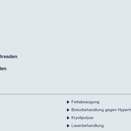
 Dresden
den
Fettabsaugung
Botoxbehandlung gegen Hyperh
Kryolipolyse
Laserbehandlung