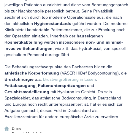
jeweiligen Patienten ausrichtet und diese vom Beratungsgespräch
bis zur Nachkontrolle persönlich betreut. Seine Privatklinik
zeichnet sich durch top moderne Operationssäle aus, die nach
den aktuellsten
Hygienestandards
geführt werden. Die moderne
Klinik bietet komfortable Patientenzimmer, die zur Erholung nach
der Operation einladen. Innerhalb der
hauseigenen
Kosmetikabteilung
werden insbesondere
non- und minimal-
invasive Behandlungen
, wie z.B. das HydraFacial, von speziell
geschultem Personal durchgeführt.
Die Behandlungsschwerpunkte des Facharztes bilden die
athletische Körperformung
(VASER HiDef Bodycontouring), die
Brustchirurgie
u.a.
Brustvergrößerung in Essen
,
Fettabsaugung
,
Faltenunterspritzungen
und
Gesichtsmodellierung
mit Hyaluron im Gesicht. Da sein
Spezialgebiet, das athletische Bodycontouring, in Deutschland
und Europa noch recht unterrepräsentiert ist, hat er es sich zur
Aufgabe gemacht, dieses Feld in Deutschland als
Exzellenzzentrum für andere europäische Ärzte zu erweitern.
Difine