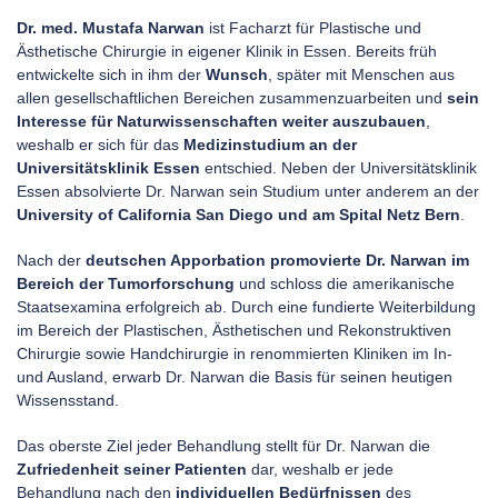
Dr. med. Mustafa Narwan
ist Facharzt für Plastische und
Ästhetische Chirurgie in eigener Klinik in Essen. Bereits früh
entwickelte sich in ihm der
Wunsch
, später mit Menschen aus
allen gesellschaftlichen Bereichen zusammenzuarbeiten und
sein
Interesse für Naturwissenschaften weiter auszubauen
,
weshalb er sich für das
Medizinstudium an der
Universitätsklinik Essen
entschied. Neben der Universitätsklinik
Essen absolvierte Dr. Narwan sein Studium unter anderem an der
University of California San Diego und am Spital Netz Bern
.
Nach der
deutschen Apporbation promovierte Dr. Narwan im
Bereich der Tumorforschung
und schloss die amerikanische
Staatsexamina erfolgreich ab. Durch eine fundierte Weiterbildung
im Bereich der Plastischen, Ästhetischen und Rekonstruktiven
Chirurgie sowie Handchirurgie in renommierten Kliniken im In-
und Ausland, erwarb Dr. Narwan die Basis für seinen heutigen
Wissensstand.
Das oberste Ziel jeder Behandlung stellt für Dr. Narwan die
Zufriedenheit seiner Patienten
dar, weshalb er jede
Behandlung nach den
individuellen Bedürfnissen
des