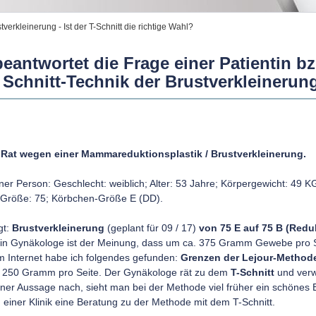
erkleinerung - Ist der T-Schnitt die richtige Wahl?
eantwortet die Frage einer Patientin bz
 Schnitt-Technik der Brustverkleinerun
m Rat wegen einer Mammareduktionsplastik / Brustverkleinerung.
er Person: Geschlecht: weiblich; Alter: 53 Jahre; Körpergewicht: 49 K
Größe: 75; Körbchen-Größe E (DD).
gt:
Brustverkleinerung
(geplant für 09 / 17)
von 75 E auf 75 B (Red
in Gynäkologe ist der Meinung, dass um ca. 375 Gramm Gewebe pro 
Im Internet habe ich folgendes gefunden:
Grenzen der Lejour-Method
ei 250 Gramm pro Seite. Der Gynäkologe rät zu dem
T-Schnitt
und verw
einer Aussage nach, sieht man bei der Methode viel früher ein schönes 
 einer Klinik eine Beratung zu der Methode mit dem T-Schnitt.