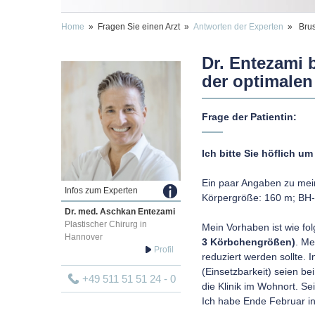
Home
» Fragen Sie einen Arzt »
Antworten der Experten
» Brustv
Dr. Entezami b
der optimalen
Frage der Patientin:
Ich bitte Sie höflich u
Ein paar Angaben zu mein
Infos zum Experten
Körpergröße: 160 m; BH-
Dr. med.
Aschkan
Entezami
Plastischer Chirurg in
Mein Vorhaben ist wie fol
Hannover
3 Körbchengrößen)
. Me
reduziert werden sollte. 
(Einsetzbarkeit) seien b
+49 511 51 51 24 - 0
die Klinik im Wohnort. S
Ich habe Ende Februar in