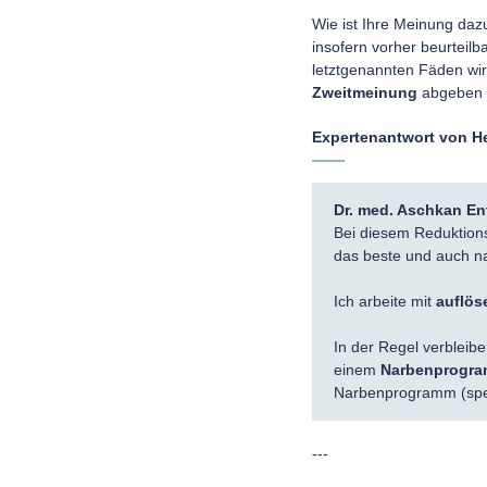
Wie ist Ihre Meinung da
insofern vorher beurteilb
letztgenannten Fäden wirk
Zweitmeinung
abgeben 
Expertenantwort von He
Dr. med. Aschkan En
Bei diesem Reduktion
das beste und auch na
Ich arbeite mit
auflös
In der Regel verbleib
einem
Narbenprogr
Narbenprogramm (spez
---