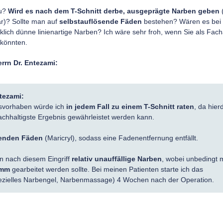
zu?
Wird es nach dem T-Schnitt derbe, ausgeprägte Narben geben
(
ar)? Sollte man auf
selbstauflösende Fäden
bestehen? Wären es bei
lich dünne linienartige Narben? Ich wäre sehr froh, wenn Sie als Fach
könnten.
rrn Dr. Entezami:
tezami:
svorhaben würde ich
in jedem Fall zu einem T-Schnitt raten
, da hier
chhaltigste Ergebnis gewährleistet werden kann.
enden Fäden
(Maricryl), sodass eine Fadenentfernung entfällt.
en nach diesem Eingriff
relativ unauffällige Narben
, wobei unbedingt m
amm
gearbeitet werden sollte. Bei meinen Patienten starte ich das
ielles Narbengel, Narbenmassage) 4 Wochen nach der Operation.