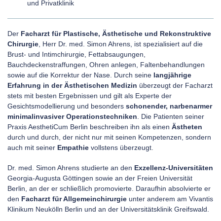
und Privatklinik
Der
Facharzt für Plastische, Ästhetische und Rekonstruktive
Chirurgie
, Herr Dr. med. Simon Ahrens, ist spezialisiert auf die
Brust- und Intimchirurgie, Fettabsaugungen,
Bauchdeckenstraffungen, Ohren anlegen, Faltenbehandlungen
sowie auf die Korrektur der Nase. Durch seine
langjährige
Erfahrung in der Ästhetischen Medizin
überzeugt der Facharzt
stets mit besten Ergebnissen und gilt als Experte der
Gesichtsmodellierung und besonders
schonender, narbenarmer
minimalinvasiver Operationstechniken
. Die Patienten seiner
Praxis AesthetiCum Berlin beschreiben ihn als einen
Ästheten
durch und durch, der nicht nur mit seinen Kompetenzen, sondern
auch mit seiner
Empathie
vollstens überzeugt.
Dr. med. Simon Ahrens studierte an den
Exzellenz-Universitäten
Georgia-Augusta Göttingen sowie an der Freien Universität
Berlin, an der er schließlich promovierte. Daraufhin absolvierte er
den
Facharzt für Allgemeinchirurgie
unter anderem am Vivantis
Klinikum Neukölln Berlin und an der Universitätsklinik Greifswald.