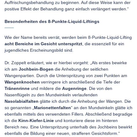
Auffrischungsbehandlung zu beginnen. Auf diese Weise kann der
positive Effekt der Behandlung ganz einfach verlängert werden.“
Besonderheiten des 8-Punkte-Liquid-Liftings
Wie der Name bereits verrät, werden beim 8-Punkte-Liquid-Lifting
acht Bereiche im Gesicht unterspritzt
, die essenziell für ein
jugendliches Erscheinungsbild sind.
Dr. Zoppelt erläutert, wie er hierbei vorgeht: „Als erstes bewirke
ich am
Jochbein-Bogen
die Anhebung der seitlichen
Wangenpartien. Durch die Unterspritzung von zwei Punkten am
Wangenknochen
verringere ich anschließend die Tiefe der
Tränenrinne
und mildere die
Augenringe
. Die von den
Nasenflügeln zu den Mundwinkeln verlaufenden
Nasolabialfalten
glätte ich durch die Anhebung der Wangen. Die
so genannten „
Marionettenfalten
“ an den Mundwinkeln glätte ich
ebenfalls mittels des verwendeten Fillers. Abschließend begradige
ich die
Kinn-Kiefer-Linie
und konturiere diese im hinteren
Bereich neu. Eine Unterspritzung unterhalb des Jochbeins bewirkt
ebenfalls die Bildung einer neuen, strafferen Gesichtsform.“