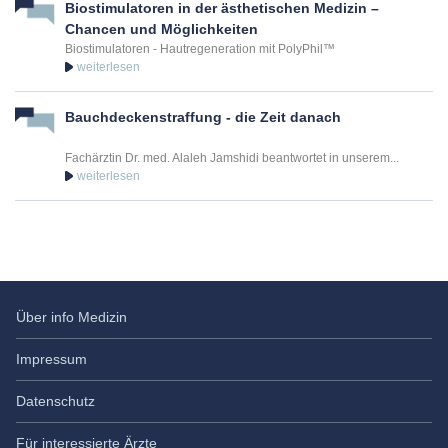
Biostimulatoren in der ästhetischen Medizin –
Chancen und Möglichkeiten
Experte für Kryolipolyse in Dresden
Biostimulatoren - Hautregeneration mit PolyPhil™
Dr. med. Holger M. Pult
Plastischer & Ästhetischer Chirurg in Dresden
Bauchdeckenstraffung - die Zeit danach
Postplatz 6
01067
Dresden
Fachärztin Dr. med. Alaleh Jamshidi beantwortet in unserem...
+49 351 485 27 170
Termin vereinbaren
Experte für Kryolipolyse in Hannover
Über info Medizin
Dr. med. Aschkan Entezami
Plastischer Chirurg in Hannover
Impressum
Pelikanplatz 13
Datenschutz
30177
Hannover
Für interessierte Ärzte