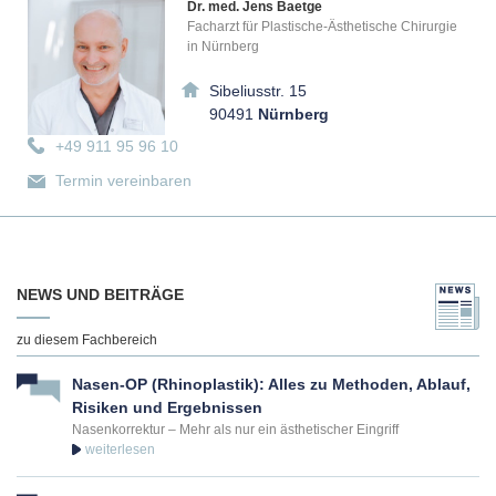
Dr. med. Jens Baetge
Facharzt für Plastische-Ästhetische Chirurgie
in Nürnberg
Sibeliusstr. 15
90491
Nürnberg
+49 911 95 96 10
Termin vereinbaren
Experte für Kryolipolyse in Dresden
NEWS UND BEITRÄGE
Dr. med. Stefan Zimmermann
Plastisch-Ästhetischer Chirurg in Dresden
zu diesem Fachbereich
Postplatz 6
01067
Dresden
Nasen-OP (Rhinoplastik): Alles zu Methoden, Ablauf,
Risiken und Ergebnissen
Nasenkorrektur – Mehr als nur ein ästhetischer Eingriff
+49 351 485 27 170
Termin vereinbaren