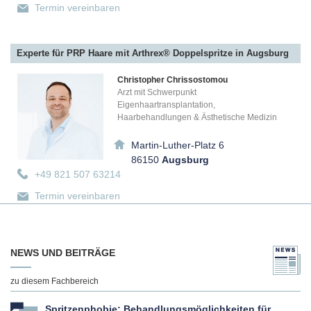
Termin vereinbaren
Experte für PRP Haare mit Arthrex® Doppelspritze in Augsburg
Christopher Chrissostomou
Arzt mit Schwerpunkt
Eigenhaartransplantation,
Haarbehandlungen & Ästhetische Medizin
Martin-Luther-Platz 6
86150
Augsburg
+49 821 507 63214
Termin vereinbaren
Experte für PRP Haare mit Arthrex® Doppelspritze in Wiesbaden
NEWS UND BEITRÄGE
Christopher Chrissostomou
Arzt mit Schwerpunkt
zu diesem Fachbereich
Eigenhaartransplantation,
Haarbehandlungen & Ästhetische Medizin
Spritzenphobie: Behandlungsmöglichkeiten für