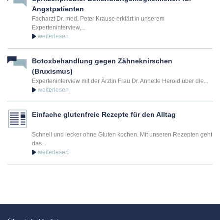
Angstpatienten
Luisenplatz 1
Facharzt Dr. med. Peter Krause erklärt in unserem
86150
Wiesbaden
Experteninterview,...
+49 611 952 440 45
Termin vereinbaren
Botoxbehandlung gegen Zähneknirschen
(Bruxismus)
Experteninterview mit der Ärztin Frau Dr. Annette Herold über die...
Experte für PRP Haare mit Arthrex® Doppelspritze in München
Dr. Maximilian Bierler
Arzt spezialisiert auf Ästhetische Medizin
Einfache glutenfreie Rezepte für den Alltag
Altheimer Eck 10
Schnell und lecker ohne Gluten kochen. Mit unseren Rezepten geht
80331
München
das...
+49 89 896 755 37
Termin vereinbaren
Experte für PRP Haare mit Arthrex® Doppelspritze in Landshut