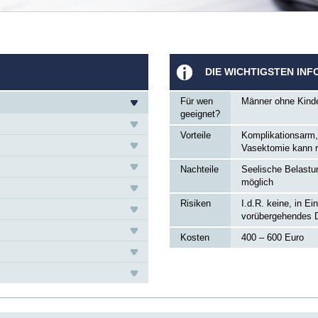
DIE WICHTIGSTEN INF
Für wen
Männer ohne Kind
geeignet?
Vorteile
Komplikationsarm,
Vasektomie kann 
Nachteile
Seelische Belast
möglich
Risiken
I.d.R. keine, in E
vorübergehendes D
Kosten
400 – 600 Euro