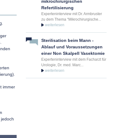
mikrochirurgischen
Refertilisierung
Experteninterview mit Dr. Armbruster
zu dem Thema “Mikrochirurgische...
g.
iger
Sterilisation beim Mann -
.
Ablauf und Voraussetzungen
inden
einer Non Skalpell Vasektomie
Experteninterview mit dem Facharzt für
Urologie, Dr. med. Marc...
erten
ierung).
cht immer
en
 jedoch