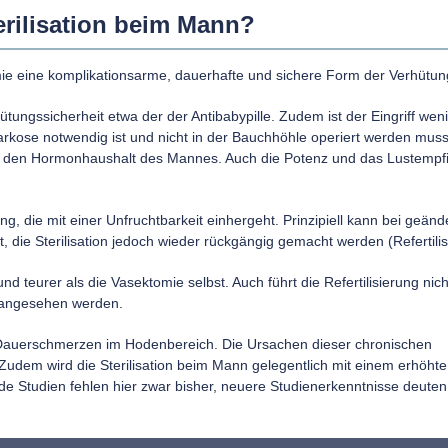
terilisation beim Mann?
ie eine komplikationsarme, dauerhafte und sichere Form der Verhütun
ütungssicherheit etwa der der Antibabypille. Zudem ist der Eingriff wen
lnarkose notwendig ist und nicht in der Bauchhöhle operiert werden muss
uf den Hormonhaushalt des Mannes. Auch die Potenz und das Lustempf
ung, die mit einer Unfruchtbarkeit einhergeht. Prinzipiell kann bei geänd
die Sterilisation jedoch wieder rückgängig gemacht werden (Refertilis
 und teurer als die Vasektomie selbst. Auch führt die Refertilisierung ni
ft angesehen werden.
 Dauerschmerzen im Hodenbereich. Die Ursachen dieser chronischen
 Zudem wird die Sterilisation beim Mann gelegentlich mit einem erhöht
de Studien fehlen hier zwar bisher, neuere Studienerkenntnisse deuten