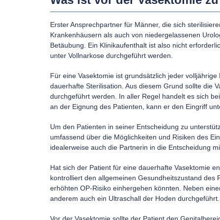
Erster Ansprechpartner für Männer, die sich sterilisie
Krankenhäusern als auch von niedergelassenen Urologen
Betäubung. Ein Klinikaufenthalt ist also nicht erford
unter Vollnarkose durchgeführt werden.
Für eine Vasektomie ist grundsätzlich jeder volljährige
dauerhafte Sterilisation. Aus diesem Grund sollte die
durchgeführt werden. In aller Regel handelt es sich b
an der Eignung des Patienten, kann er den Eingriff u
Um den Patienten in seiner Entscheidung zu unterstütz
umfassend über die Möglichkeiten und Risiken des Eingri
idealerweise auch die Partnerin in die Entscheidung 
Hat sich der Patient für eine dauerhafte Vasektomie e
kontrolliert den allgemeinen Gesundheitszustand des 
erhöhten OP-Risiko einhergehen könnten. Neben einer
anderem auch ein Ultraschall der Hoden durchgeführt.
Vor der Vasektomie sollte der Patient den Genitalber