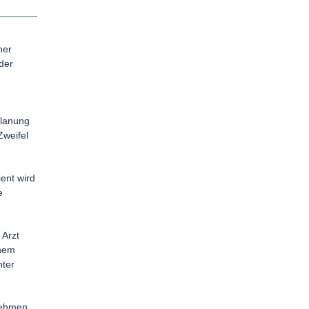
her
der
planung
Zweifel
ent wird
e
 Arzt
inem
nter
nehmen.