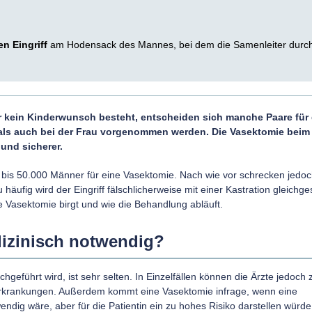
en Eingriff
am Hodensack des Mannes, bei dem die Samenleiter durch
 kein Kinderwunsch besteht, entscheiden sich manche Paare für 
n als auch bei der Frau vorgenommen werden. Die Vasektomie bei
 und sicherer.
 bis 50.000 Männer für eine Vasektomie. Nach wie vor schrecken jedo
 häufig wird der Eingriff fälschlicherweise mit einer Kastration gleichge
e Vasektomie birgt und wie die Behandlung abläuft.
dizinisch notwendig?
eführt wird, ist sehr selten. In Einzelfällen können die Ärzte jedoch 
n Erkrankungen. Außerdem kommt eine Vasektomie infrage, wenn eine
wendig wäre, aber für die Patientin ein zu hohes Risiko darstellen würde