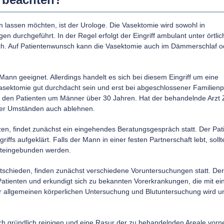
ren lassen möchten, ist der Urologe. Die Vasektomie wird sowohl in
 durchgeführt. In der Regel erfolgt der Eingriff ambulant unter örtlic
erlich. Auf Patientenwunsch kann die Vasektomie auch im Dämmerschlaf o
 Mann geeignet. Allerdings handelt es sich bei diesem Eingriff um eine
 Vasektomie gut durchdacht sein und erst bei abgeschlossener Familien
ei den Patienten um Männer über 30 Jahren. Hat der behandelnde Arzt 
nter Umständen auch ablehnen.
en, findet zunächst ein eingehendes Beratungsgespräch statt. Der Pati
ffs aufgeklärt. Falls der Mann in einer festen Partnerschaft lebt, sollt
miteingebunden werden.
ntschieden, finden zunächst verschiedene Voruntersuchungen statt. Der
Patienten und erkundigt sich zu bekannten Vorerkrankungen, die mit e
 allgemeinen körperlichen Untersuchung und Blutuntersuchung wird u
eich gründlich reinigen und eine Rasur der zu behandelnden Areale vor