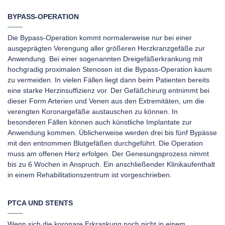
BYPASS-OPERATION
Die Bypass-Operation kommt normalerweise nur bei einer
ausgeprägten Verengung aller größeren Herzkranzgefäße zur
Anwendung. Bei einer sogenannten Dreigefäßerkrankung mit
hochgradig proximalen Stenosen ist die Bypass-Operation kaum
zu vermeiden. In vielen Fällen liegt dann beim Patienten bereits
eine starke Herzinsuffizienz vor. Der Gefäßchirurg entnimmt bei
dieser Form Arterien und Venen aus den Extremitäten, um die
verengten Koronargefäße austauschen zu können. In
besonderen Fällen können auch künstliche Implantate zur
Anwendung kommen. Üblicherweise werden drei bis fünf Bypässe
mit den entnommen Blutgefäßen durchgeführt. Die Operation
muss am offenen Herz erfolgen. Der Genesungsprozess nimmt
bis zu 6 Wochen in Anspruch. Ein anschließender Klinikaufenthalt
in einem Rehabilitationszentrum ist vorgeschrieben.
PTCA UND STENTS
Wenn sich die koronare Erkrankung noch nicht in einem