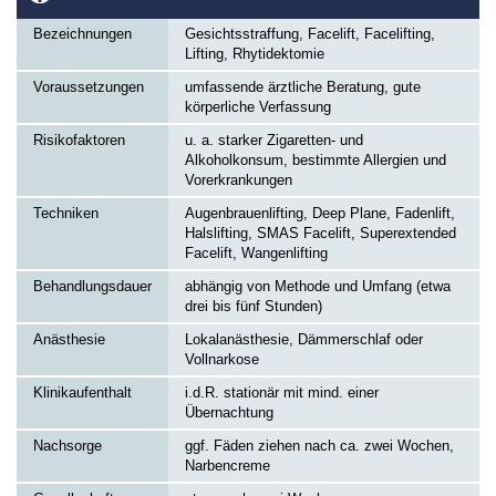
Bezeichnungen
Gesichtsstraffung, Facelift, Facelifting,
Lifting, Rhytidektomie
Voraussetzungen
umfassende ärztliche Beratung, gute
körperliche Verfassung
Risikofaktoren
u. a. starker Zigaretten- und
Alkoholkonsum, bestimmte Allergien und
Vorerkrankungen
Techniken
Augenbrauenlifting, Deep Plane, Fadenlift,
Halslifting, SMAS Facelift, Superextended
Facelift, Wangenlifting
Behandlungsdauer
abhängig von Methode und Umfang (etwa
drei bis fünf Stunden)
Anästhesie
Lokalanästhesie, Dämmerschlaf oder
Vollnarkose
Klinikaufenthalt
i.d.R. stationär mit mind. einer
Übernachtung
Nachsorge
ggf. Fäden ziehen nach ca. zwei Wochen,
Narbencreme