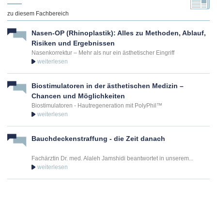
Plastisch-Ästhetischer Chirurg in Leipzig
zu diesem Fachbereich
Fritz-Seger-Straße 21
04155
Leipzig
Nasen-OP (Rhinoplastik): Alles zu Methoden, Ablauf,
Risiken und Ergebnissen
Nasenkorrektur – Mehr als nur ein ästhetischer Eingriff
+49 341 583 19 40
Termin vereinbaren
Biostimulatoren in der ästhetischen Medizin –
Chancen und Möglichkeiten
Experte für Facelift in Leipzig
Biostimulatoren - Hautregeneration mit PolyPhil™
Dr. med. Christopher Wachsmuth
Plastischer & Ästhetischer Chirurg in Leipzig
Bauchdeckenstraffung - die Zeit danach
Fritz-Seger-Straße 21
04155
Leipzig
Fachärztin Dr. med. Alaleh Jamshidi beantwortet in unserem...
+49 341 583 19 40
Termin vereinbaren