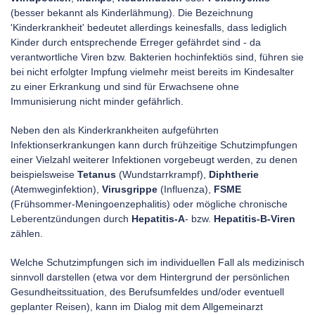
(besser bekannt als Kinderlähmung). Die Bezeichnung
'Kinderkrankheit' bedeutet allerdings keinesfalls, dass lediglich
Kinder durch entsprechende Erreger gefährdet sind - da
verantwortliche Viren bzw. Bakterien hochinfektiös sind, führen sie
bei nicht erfolgter Impfung vielmehr meist bereits im Kindesalter
zu einer Erkrankung und sind für Erwachsene ohne
Immunisierung nicht minder gefährlich.
Neben den als Kinderkrankheiten aufgeführten
Infektionserkrankungen kann durch frühzeitige Schutzimpfungen
einer Vielzahl weiterer Infektionen vorgebeugt werden, zu denen
beispielsweise
Tetanus
(Wundstarrkrampf),
Diphtherie
(Atemweginfektion),
Virusgrippe
(Influenza),
FSME
(Frühsommer-Meningoenzephalitis) oder mögliche chronische
Leberentzündungen durch
Hepatitis-A
- bzw.
Hepatitis-B-Viren
zählen.
Welche Schutzimpfungen sich im individuellen Fall als medizinisch
sinnvoll darstellen (etwa vor dem Hintergrund der persönlichen
Gesundheitssituation, des Berufsumfeldes und/oder eventuell
geplanter Reisen), kann im Dialog mit dem Allgemeinarzt