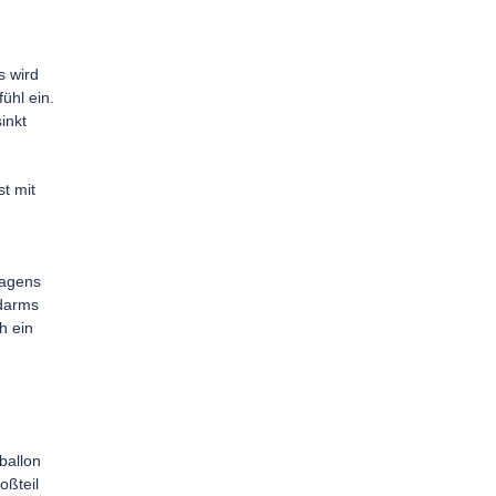
s wird
fühl ein.
inkt
t mit
Magens
ndarms
h ein
ballon
oßteil