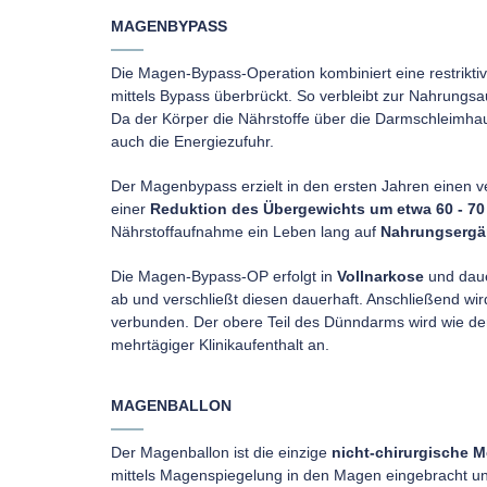
MAGENBYPASS
Die Magen-Bypass-Operation kombiniert eine restrikt
mittels Bypass überbrückt. So verbleibt zur Nahrungs
Da der Körper die Nährstoffe über die Darmschleimhau
auch die Energiezufuhr.
Der Magenbypass erzielt in den ersten Jahren einen ve
einer
Reduktion des Übergewichts um etwa 60 - 70
Nährstoffaufnahme ein Leben lang auf
Nahrungsergä
Die Magen-Bypass-OP erfolgt in
Vollnarkose
und dau
ab und verschließt diesen dauerhaft. Anschließend wi
verbunden. Der obere Teil des Dünndarms wird wie der 
mehrtägiger Klinikaufenthalt an.
MAGENBALLON
Der Magenballon ist die einzige
nicht-chirurgische 
mittels Magenspiegelung in den Magen eingebracht und do