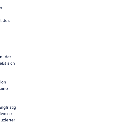
en
t des
n, der
ießt sich
tion
eine
ngfristig
tweise
uzierter