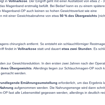
lgt in
Vollnarkose
. Der Eingriff geht mit einer Ausfallzeit von etwa 2 - 3
das Magenband erstmalig befüllt. Bei Bedarf kann es zu einem später
 die Magenband-OP auch keinen so hohen Gewichtsverlust wie eine
nn mit einer Gewichtsabnahme von etwa
50 % des Übergewichts
(nich
gens chirurgisch entfernt. So entsteht ein schlauchförmiger Restmage
iff findet in
Vollnarkose
statt und dauert
etwa zwei Stunden
. Es schl
den zur Gewichtsreduktion. In den ersten zwei Jahren nach der Opera
% ihres Übergewichts
. Allerdings liegen zur Schlauchmagen-OP noch k
ig gemacht werden.
rundlegende Ernährungsumstellung
erforderlich, um das Ergebnis la
 Nahrung
aufgenommen werden. Die Nahrungsmenge wird dann schrit
-OP fast alle Lebensmittel gegessen werden, allerdings in deutlich red