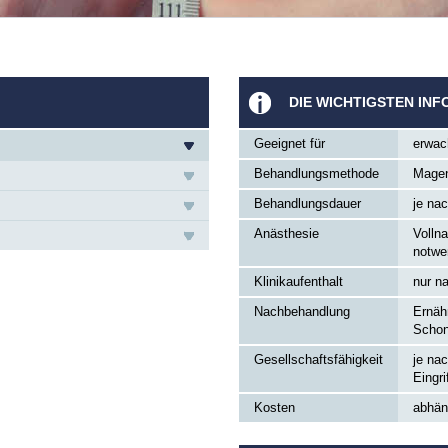
DIE WICHTIGSTEN INF
Geeignet für
erwac
Behandlungsmethode
Magen
Behandlungsdauer
je na
Anästhesie
Volln
notwe
Klinikaufenthalt
nur n
Nachbehandlung
Ernäh
Schon
Gesellschaftsfähigkeit
je na
Eingri
Kosten
abhän