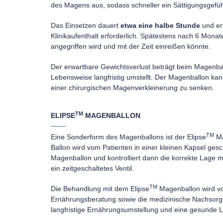
des Magens aus, sodass schneller ein Sättigungsgefühl 
Das Einsetzen dauert
etwa eine halbe Stunde
und er
Klinikaufenthalt erforderlich. Spätestens nach 6 Mon
angegriffen wird und mit der Zeit einreißen könnte.
Der erwartbare Gewichtsverlust beträgt beim Magenb
Lebensweise langfristig umstellt. Der Magenballon k
einer chirurgischen Magenverkleinerung zu senken.
TM
ELIPSE
MAGENBALLON
TM
Eine Sonderform des Magenballons ist der Elipse
Ma
Ballon wird vom Patienten in einer kleinen Kapsel ges
Magenballon und kontrolliert dann die korrekte Lage m
ein zeitgeschaltetes Ventil.
TM
Die Behandlung mit dem Elipse
Magenballon wird vo
Ernährungsberatung sowie die medizinische Nachsorg
langfristige Ernährungsumstellung und eine gesunde 