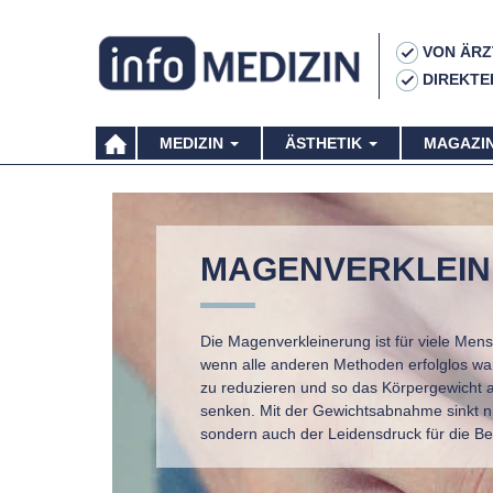
VON ÄRZ
DIREKTE
MEDIZIN
ÄSTHETIK
MAGAZI
MAGENVERKLEI
Die Magenverkleinerung ist für viele Mens
wenn alle anderen Methoden erfolglos ware
zu reduzieren und so das Körpergewicht 
senken. Mit der Gewichtsabnahme sinkt ni
sondern auch der Leidensdruck für die Be