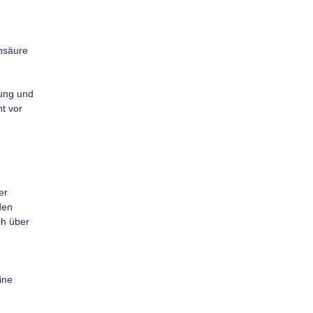
ensäure
rung und
t vor
er
den
ch über
ine