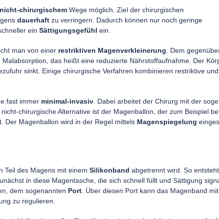
nicht-chirurgischem
Wege möglich. Ziel der chirurgischen
Magens
dauerhaft
zu verringern. Dadurch können nur noch geringe
chneller ein
Sättigungsgefühl
ein.
icht man von einer
restriktiven Magenverkleinerung
. Dem gegenüber
ne Malabsorption, das heißt eine reduzierte Nährstoffaufnahme. Der Kö
zufuhr sinkt. Einige chirurgische Verfahren kombinieren restriktive und
ge fast immer
minimal-invasiv
. Dabei arbeitet der Chirurg mit der sog
icht-chirurgische Alternative ist der Magenballon, der zum Beispiel be
. Der Magenballon wird in der Regel mittels
Magenspiegelung
einges
in Teil des Magens mit einem
Silikonband
abgetrennt wird. So entsteht
nächst in diese Magentasche, die sich schnell füllt und Sättigung signal
nden, dem sogenannten
Port
. Über diesen Port kann das Magenband mit
ung zu regulieren.