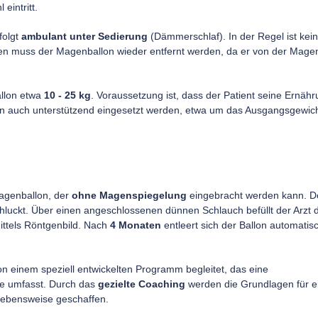
eintritt.
folgt
ambulant unter Sedierung
(Dämmerschlaf). In der Regel ist kein
aten muss der Magenballon wieder entfernt werden, da er von der Mag
allon etwa
10 - 25 kg
. Voraussetzung ist, dass der Patient seine Ernäh
ann auch unterstützend eingesetzt werden, etwa um das Ausgangsgewich
genballon, der
ohne Magenspiegelung
eingebracht werden kann. D
chluckt. Über einen angeschlossenen dünnen Schlauch befüllt der Arzt 
ittels Röntgenbild. Nach
4 Monaten
entleert sich der Ballon automatis
n einem speziell entwickelten Programm begleitet, das eine
e umfasst. Durch das
gezielte Coaching
werden die Grundlagen für e
Lebensweise geschaffen.