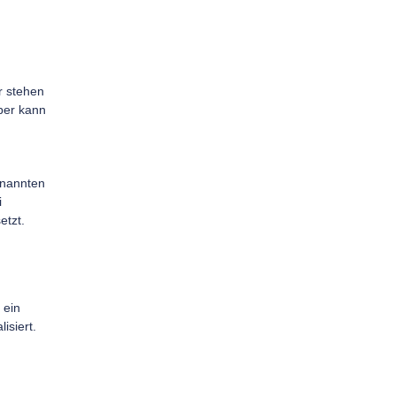
 stehen
rper kann
enannten
i
etzt.
 ein
isiert.