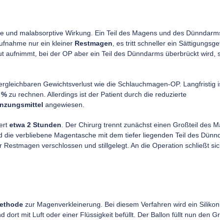
ive und malabsorptive Wirkung. Ein Teil des Magens und des Dünndarm
aufnahme nur ein kleiner
Restmagen
, es tritt schneller ein Sättigungsge
t aufnimmt, bei der OP aber ein Teil des Dünndarms überbrückt wird, s
rgleichbaren Gewichtsverlust wie die Schlauchmagen-OP. Langfristig is
 %
zu rechnen. Allerdings ist der Patient durch die reduzierte
nzungsmittel
angewiesen.
ert
etwa 2 Stunden
. Der Chirurg trennt zunächst einen Großteil des 
rd die verbliebene Magentasche mit dem tiefer liegenden Teil des Dün
Restmagen verschlossen und stillgelegt. An die Operation schließt sic
Methode
zur Magenverkleinerung. Bei diesem Verfahren wird ein Silikon
rt mit Luft oder einer Flüssigkeit befüllt. Der Ballon füllt nun den Gr