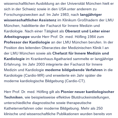
wissenschaftlichen Ausbildung an der Universität München hielt er
sich in der Schweiz sowie in den USA unter anderem zu
Forschungszwecken auf. Im Jahr 1983, nach
langjähriger
wissenschaftlicher Assistenz
im Klinikum Großhadern der LMU
München, habilitierte der Facharzt für Innere Medizin und
Kardiologie. Nach einer Tätigkeit als
Oberarzt und Leiter einer
Arbeitsgruppe
wurde Herr Prof. Dr. med. Höfling 1984 zum
Professor der Kardiologie
an der LMU München berufen. In der
Position des leitenden Oberarztes der Medizinischen Klinik I an
der LMU München sowie als
Chefarzt für Innere Medizin und
Kardiologie
im Krankenhaus Agatharied sammelte er langjährige
Erfahrung. Im Jahr 2003 integrierte der Facharzt für Innere
Medizin und Kardiologie
moderne bildgebende Verfahren
in die
Kardiologie (Cardio-MR) und erweiterte ein Jahr später die
moderne kardiologische Bildgebung (Cardio-CT).
Herr Prof. Dr. med. Höfling gilt als
Pionier neuer kardiologischer
Techniken
, wie beispielsweise effektive Blutdruckeinstellungen,
unterschiedliche diagnostische sowie therapeutische
Katheterverfahren oder moderne Bildgebung. Mehr als 250
klinische und wissenschaftliche Publikationen wurden bereits von