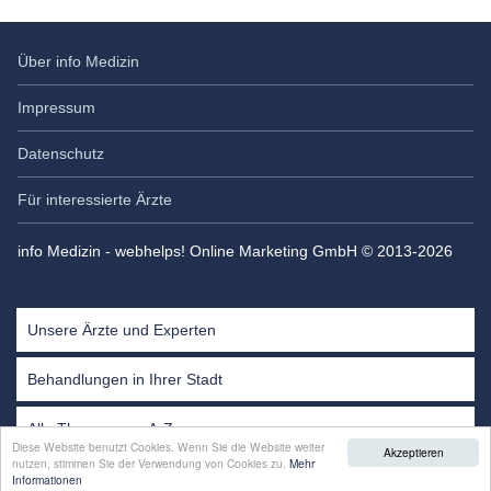
Über info Medizin
Impressum
Datenschutz
Für interessierte Ärzte
info Medizin - webhelps! Online Marketing GmbH © 2013-2026
Unsere Ärzte und Experten
Behandlungen in Ihrer Stadt
Alle Themen von A-Z
Diese Website benutzt Cookies. Wenn Sie die Website weiter
Akzeptieren
nutzen, stimmen Sie der Verwendung von Cookies zu.
Mehr
Informationen