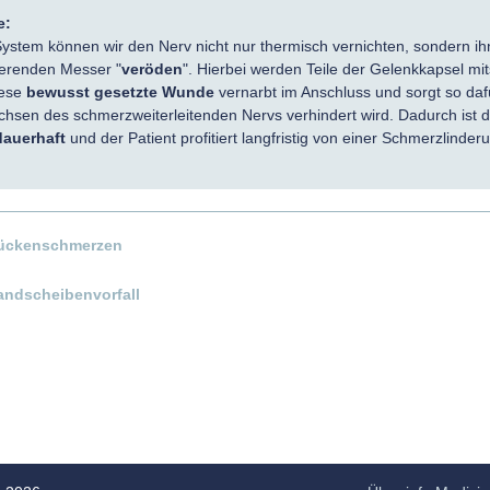
e:
stem können wir den Nerv nicht nur thermisch vernichten, sondern ih
tierenden Messer "
veröden
". Hierbei werden Teile der Gelenkkapsel mi
iese
bewusst gesetzte Wunde
vernarbt im Anschluss und sorgt so daf
hsen des schmerzweiterleitenden Nervs verhindert wird. Dadurch ist d
dauerhaft
und der Patient profitiert langfristig von einer Schmerzlinder
ückenschmerzen
andscheibenvorfall