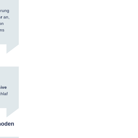
erung
hr
an,
on
oms
sive
hlaf
hoden