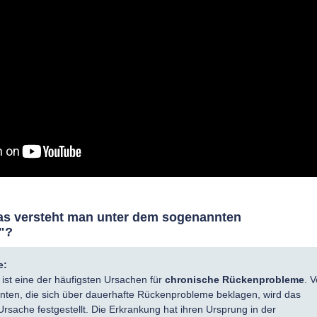
was versteht man unter dem sogenannten
"?
e:
st eine der häufigsten Ursachen für
chronische Rückenprobleme
. V
ienten, die sich über dauerhafte Rückenprobleme beklagen, wird das
rsache festgestellt. Die Erkrankung hat ihren Ursprung in der