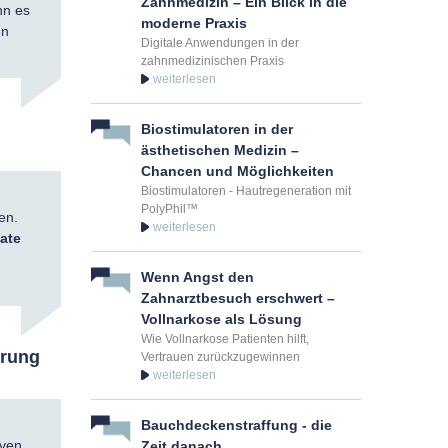
Zahnmedizin – Ein Blick in die
nn es
moderne Praxis
en
Digitale Anwendungen in der
zahnmedizinischen Praxis
Biostimulatoren in der
ästhetischen Medizin –
Chancen und Möglichkeiten
Biostimulatoren - Hautregeneration mit
PolyPhil™
en.
ate
Wenn Angst den
Zahnarztbesuch erschwert –
Vollnarkose als Lösung
Wie Vollnarkose Patienten hilft,
erung
Vertrauen zurückzugewinnen
Bauchdeckenstraffung - die
iven
Zeit danach