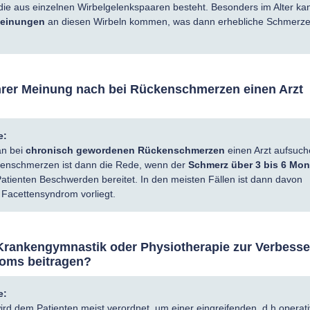
 die aus einzelnen Wirbelgelenkspaaren besteht. Besonders im Alter ka
einungen
an diesen Wirbeln kommen, was dann erhebliche Schmerz
hrer Meinung nach bei Rückenschmerzen einen Arzt
e:
an bei
chronisch gewordenen Rückenschmerzen
einen Arzt aufsuch
enschmerzen ist dann die Rede, wenn der
Schmerz über 3 bis 6 Mon
atienten Beschwerden bereitet. In den meisten Fällen ist dann davon
Facettensyndrom vorliegt.
Krankengymnastik oder Physiotherapie zur Verbess
oms beitragen?
e:
ird dem Patienten meist verordnet, um einer eingreifenden, d.h operat