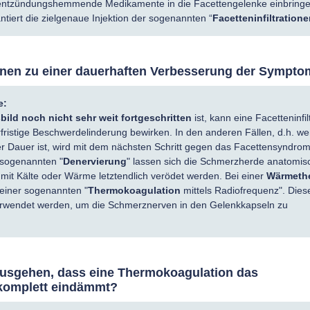
ntzündungshemmende Medikamente in die Facettengelenke einbringe
antiert die zielgenaue Injektion der sogenannten “
Facetteninfiltration
ionen zu einer dauerhaften Verbesserung der Sympt
e:
bild noch nicht sehr weit fortgeschritten
ist, kann eine Facetteninfil
rfristige Beschwerdelinderung bewirken. In den anderen Fällen, d.h. we
r Dauer ist, wird mit dem nächsten Schritt gegen das Facettensyndro
 sogenannten "
Denervierung
" lassen sich die Schmerzherde anatomis
mit Kälte oder Wärme letztendlich verödet werden. Bei einer
Wärmethe
einer sogenannten "
Thermokoagulation
mittels Radiofrequenz". Dies
rwendet werden, um die Schmerznerven in den Gelenkkapseln zu
usgehen, dass eine Thermokoagulation das
komplett eindämmt?