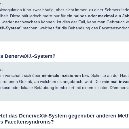
e:
koagulation führt zwar häufig, aber nicht immer, zu einer Schmerzlind
iheit. Diese hält jedoch meist nur für ein
halbes oder maximal ein Ja
 wieder nachwachsen können. Ist dies der Fall, kann man Gebrauch v
X®-System
” machen, welches für die Behandlung des Facettensyndr
das DenerveX®-System?
e:
 verschafft sich über
minimale Inzisionen
bzw. Schnitte an der Haut
etroffenen Gelenk, an welchem es angebracht wird. Der
minimal-inva
arkose oder lokaler Betäubung kombiniert mit einem leichten Dämmersc
ietet das DenerveX®-System gegenüber anderen Met
es Facettensyndroms?