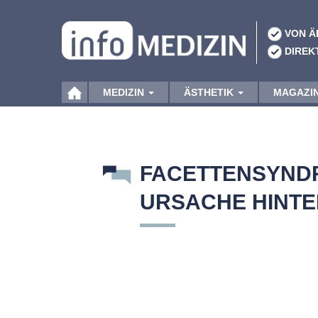
VON Ä
DIREK
MEDIZIN
ÄSTHETIK
MAGAZI
FACETTENSYNDR
URSACHE HINT