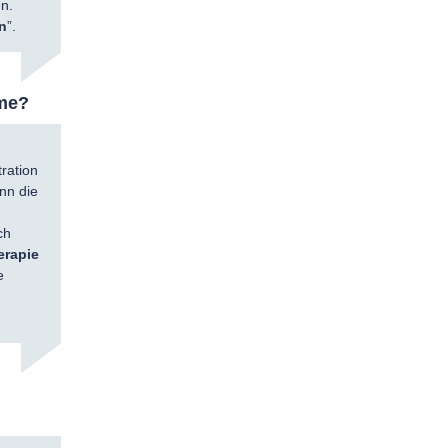
n.
en
”.
ome?
tration
nn die
m
ch
rapie
e