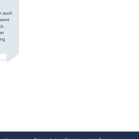
n auch
tsamt
ür,
er
ung