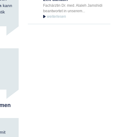
n
kann
Fachärztin Dr. med. Alaleh Jamshidi
beantwortet in unserem...
tik
hmen
mit