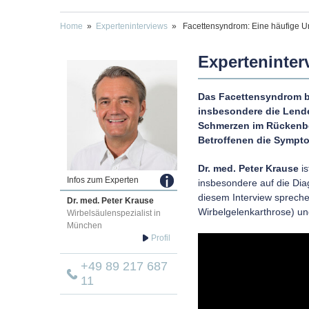
Home
»
Experteninterviews
» Facettensyndrom: Eine häufige U
Experteninter
Das Facettensyndrom be
insbesondere die Lend
Schmerzen im Rückenber
Betroffenen die Sympto
Dr. med. Peter Krause
is
Infos zum Experten
insbesondere auf die Dia
diesem Interview sprech
Dr. med.
Peter
Krause
Wirbelgelenkarthrose) u
Wirbelsäulenspezialist in
München
+49 89 217 687
11