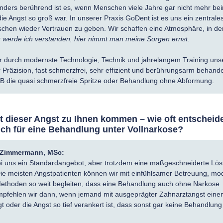
nders berührend ist es, wenn Menschen viele Jahre gar nicht mehr be
ie Angst so groß war. In unserer Praxis GoDent ist es uns ein zentrale
chen wieder Vertrauen zu geben. Wir schaffen eine Atmosphäre, in de
r werde ich verstanden, hier nimmt man meine Sorgen ernst.
 durch modernste Technologie, Technik und jahrelangem Training uns
 Präzision, fast schmerzfrei, sehr effizient und berührungsarm behande
 zB die quasi schmerzfreie Spritze oder Behandlung ohne Abformung.
t dieser Angst zu Ihnen kommen – wie oft entscheid
ich für eine Behandlung unter Vollnarkose?
a Zimmermann, MSc:
bei uns ein Standardangebot, aber trotzdem eine maßgeschneiderte Lö
Die meisten Angstpatienten können wir mit einfühlsamer Betreuung, mo
Methoden so weit begleiten, dass eine Behandlung auch ohne Narkose
empfehlen wir dann, wenn jemand mit ausgeprägter Zahnarztangst eine
gt oder die Angst so tief verankert ist, dass sonst gar keine Behandlung