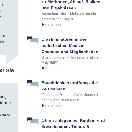
zu Methoden, Ablauf, Risiken
im
und Ergebnissen
s
Nasenkorrektur – Mehr als nur ein
r
ästhetischer Eingriff
ere
Biostimulatoren in der
ln.
ästhetischen Medizin –
Chancen und Möglichkeiten
Biostimulatoren - Hautregeneration mit
PolyPhil™
en Sie
Bauchdeckenstraffung - die
Zeit danach
Fachärztin Dr. med. Alaleh Jamshidi
sung
beantwortet in unserem...
derner
n sehr
Ohren anlegen bei Kindern und
Erwachsenen: Trends &