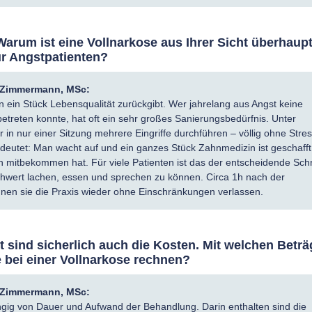
 Warum ist eine Vollnarkose aus Ihrer Sicht überhaupt
ür Angstpatienten?
a Zimmermann, MSc:
 ein Stück Lebensqualität zurückgibt. Wer jahrelang aus Angst keine
etreten konnte, hat oft ein sehr großes Sanierungsbedürfnis. Unter
 in nur einer Sitzung mehrere Eingriffe durchführen – völlig ohne Stres
deutet: Man wacht auf und ein ganzes Stück Zahnmedizin ist geschafft
mitbekommen hat. Für viele Patienten ist das der entscheidende Schri
hwert lachen, essen und sprechen zu können. Circa 1h nach der
en sie die Praxis wieder ohne Einschränkungen verlassen.
t sind sicherlich auch die Kosten. Mit welchen Betr
 bei einer Vollnarkose rechnen?
a Zimmermann, MSc:
gig von Dauer und Aufwand der Behandlung. Darin enthalten sind die