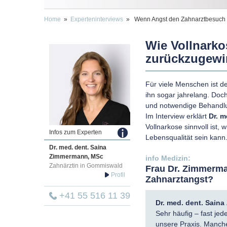
Home
»
Experteninterviews
» Wenn Angst den Zahnarztbesuch e
Wie Vollnarkos
zurückzugew
Für viele Menschen ist 
ihn sogar jahrelang. Doc
und notwendige Behandlun
Im Interview erklärt
Dr. 
Vollnarkose sinnvoll ist,
Infos zum Experten
Lebensqualität sein kann
Dr. med. dent.
Saina
Zimmermann, MSc
Zahnärztin in Gommiswald
Frau Dr. Zimmerman
Zahnarztangst?
+41 55 516 11 39
Dr. med. dent. Sain
Sehr häufig – fast j
unsere Praxis. Manche