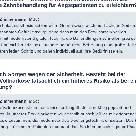
e Zahnbehandlung für Angstpatienten zu erleichtern
a Zimmermann, MSc:
n Lokalanästhesie setzen wir in Gommiswald auch auf Lachgas-Sedier
panntes Gefühl erzeugt, ohne dass man das Bewusstsein verliert.
 mit modernster digitaler Technik, die Behandlungen schneller, präzise
nd nicht zuletzt spielt unsere persönliche Betreuung eine große Rolle
ren jeden Schritt und gehen individuell auf Ihre Bedürfnisse ein.
h Sorgen wegen der Sicherheit. Besteht bei der
ollnarkose tatsächlich ein höheres Risiko als bei ei
ung?
a Zimmermann, MSc:
 Vollnarkose ist ein medizinischer Eingriff, der sorgfältig geplant und
. In unserer Praxis arbeiten wir deshalb ausschließlich mit erfahrene
hesie zusammen, die modernste Überwachungstechnik einsetzen. Das R
ering. Für unsere Patienten bedeutet das: Sie können sich in jeder Pha