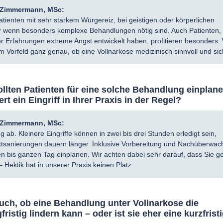
a Zimmermann, MSc:
atienten mit sehr starkem Würgereiz, bei geistigen oder körperlichen
 wenn besonders komplexe Behandlungen nötig sind. Auch Patienten, 
r Erfahrungen extreme Angst entwickelt haben, profitieren besonders. 
 Vorfeld ganz genau, ob eine Vollnarkose medizinisch sinnvoll und sich
sollten Patienten für eine solche Behandlung einplan
rt ein Eingriff in Ihrer Praxis in der Regel?
a Zimmermann, MSc:
b. Kleinere Eingriffe können in zwei bis drei Stunden erledigt sein,
tsanierungen dauern länger. Inklusive Vorbereitung und Nachüberwa
ben bis ganzen Tag einplanen. Wir achten dabei sehr darauf, dass Sie 
Hektik hat in unserer Praxis keinen Platz.
 auch, ob eine Behandlung unter Vollnarkose die
ristig lindern kann – oder ist sie eher eine kurzfrist