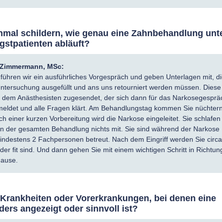
nmal schildern, wie genau eine Zahnbehandlung unt
gstpatienten abläuft?
a Zimmermann, MSc:
führen wir ein ausführliches Vorgespräch und geben Unterlagen mit, di
Untersuchung ausgefüllt und ans uns retourniert werden müssen. Diese
 dem Anästhesisten zugesendet, der sich dann für das Narkosegesprä
 meldet und alle Fragen klärt. Am Behandlungstag kommen Sie nüchtern
h einer kurzen Vorbereitung wird die Narkose eingeleitet. Sie schlafen
 der gesamten Behandlung nichts mit. Sie sind während der Narkose
indestens 2 Fachpersonen betreut. Nach dem Eingriff werden Sie circ
der fit sind. Und dann gehen Sie mit einem wichtigen Schritt in Richtun
Hause.
 Krankheiten oder Vorerkrankungen, bei denen eine
ers angezeigt oder sinnvoll ist?