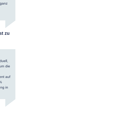
 ganz
st zu
duell,
 um die
ent auf
9%
ng in