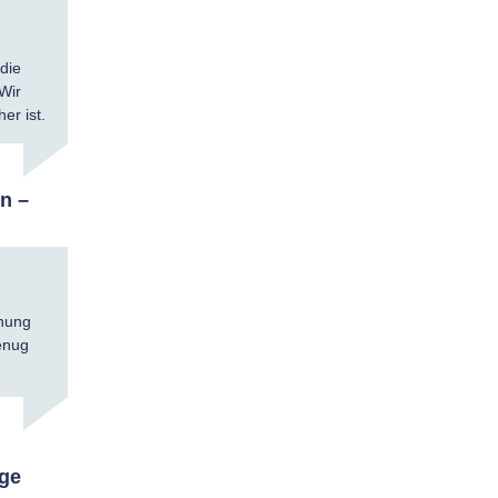
die
Wir
er ist.
en –
chung
genug
ige