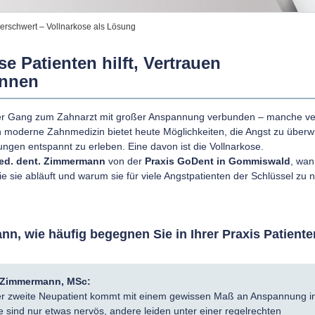
rschwert – Vollnarkose als Lösung
e Patienten hilft, Vertrauen
innen
der Gang zum Zahnarzt mit großer Anspannung verbunden – manche v
h moderne Zahnmedizin bietet heute Möglichkeiten, die Angst zu über
gen entspannt zu erleben. Eine davon ist die Vollnarkose.
med. dent. Zimmermann
von der
Praxis GoDent in Gommiswald
, wan
 wie sie abläuft und warum sie für viele Angstpatienten der Schlüssel zu 
.
n, wie häufig begegnen Sie in Ihrer Praxis Patiente
a Zimmermann, MSc:
eder zweite Neupatient kommt mit einem gewissen Maß an Anspannung i
 sind nur etwas nervös, andere leiden unter einer regelrechten