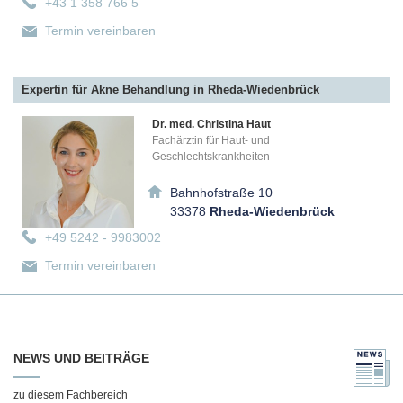
+43 1 358 766 5
Termin vereinbaren
Expertin für Akne Behandlung in Rheda-Wiedenbrück
Dr. med. Christina Haut
Fachärztin für Haut- und
Geschlechtskrankheiten
Bahnhofstraße 10
33378
Rheda-Wiedenbrück
+49 5242 - 9983002
Termin vereinbaren
Expertin für Akne Behandlung in Innsbruck
NEWS UND BEITRÄGE
Dr. med. Schiwa Almasbegy
Schönheitschirurgin in Innsbruck
zu diesem Fachbereich