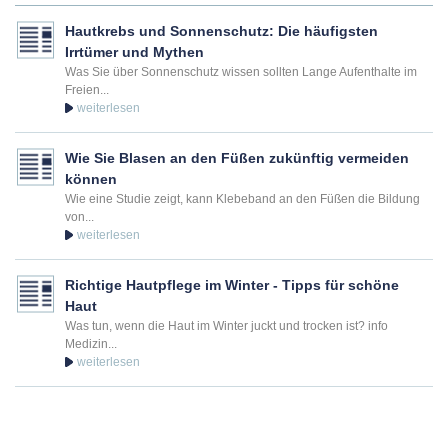
Andreas-Hofer-Straße 4
6020
Innsbruck
Hautkrebs und Sonnenschutz: Die häufigsten
Irrtümer und Mythen
Was Sie über Sonnenschutz wissen sollten Lange Aufenthalte im
+43 512 368 645
Freien...
Termin vereinbaren
Wie Sie Blasen an den Füßen zukünftig vermeiden
Expertin für Akne Behandlung in Penzberg
können
Wie eine Studie zeigt, kann Klebeband an den Füßen die Bildung
Dr. med. Stefanie Feldmann
von...
Fachärztin für Dermatologie, Venerologie,
Allergologie
Richtige Hautpflege im Winter - Tipps für schöne
Karlstraße 9
Haut
82377
Penzberg
Was tun, wenn die Haut im Winter juckt und trocken ist? info
+49 8856 3065
Medizin...
Termin vereinbaren
Experte für Akne Behandlung in Hamburg