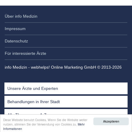
Dr. med. Rupert Schulz
Dermatologe
Über info Medizin
Jungfrauenthal 13
Impressum
20149
Hamburg
Datenschutz
040 797 251 05
Termin vereinbaren
Für interessierte Ärzte
info Medizin - webhelps! Online Marketing GmbH © 2013-2026
Unsere Ärzte und Experten
Behandlungen in Ihrer Stadt
Alle Themen von A-Z
Diese Website benutzt Cookies. Wenn Sie die Website weiter
Akzeptieren
nutzen, stimmen Sie der Verwendung von Cookies zu.
Mehr
Experten
Informationen