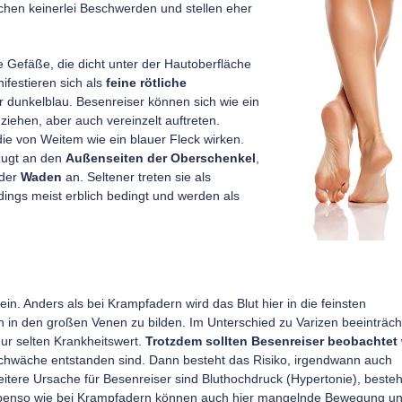
achen keinerlei Beschwerden und stellen eher
e Gefäße, die dicht unter der Hautoberfläche
ifestieren sich als
feine rötliche
er dunkelblau. Besenreiser können sich wie ein
ziehen, aber auch vereinzelt auftreten.
ie von Weitem wie ein blauer Fleck wirken.
zugt an den
Außenseiten der Oberschenkel
,
 der
Waden
an. Seltener treten sie als
rdings meist erblich bedingt und werden als
ein. Anders als bei Krampfadern wird das Blut hier in die feinsten
n in den großen Venen zu bilden. Im Unterschied zu Varizen beeinträch
ur selten Krankheitswert.
Trotzdem sollten Besenreiser beobachtet
chwäche entstanden sind. Dann besteht das Risiko, irgendwann auch
itere Ursache für Besenreiser sind Bluthochdruck (Hypertonie), beste
 Ebenso wie bei Krampfadern können auch hier mangelnde Bewegung u