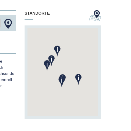
STANDORTE
te
ch
achsende
enerell
on