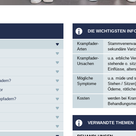
DIE WICHTIGSTEN INF
Krampfader-
Stammvenenvariz
Arten
sekundäre Vari
Krampfader-
u.a. erbliche V
Ursachen
stehende o. sit
Einflüsse, alt
Mögliche
u.a. müde und 
adern?
Symptome
Stehen / Sitzen
Ödeme, rötlich
or
Kosten
werden bei Kram
mpfadern?
Behandlungsmet
VERWANDTE THEMEN