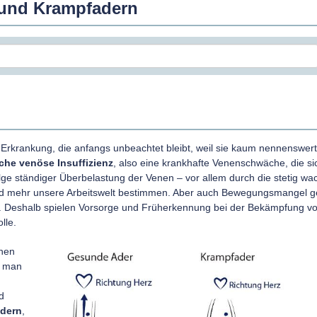
r und Krampfadern
Erkrankung, die anfangs unbeachtet bleibt, weil sie kaum nennenswer
che venöse Insuffizienz
, also eine krankhafte Venenschwäche, die si
Folge ständiger Überbelastung der Venen – vor allem durch die stetig w
und mehr unsere Arbeitswelt bestimmen. Aber auch Bewegungsmangel g
i. Deshalb spielen Vorsorge und Früherkennung bei der Bekämpfung v
lle.
chen
t man
d
Adern
,