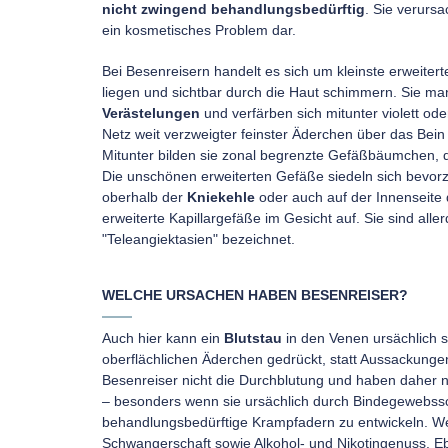
nicht zwingend behandlungsbedürftig
. Sie verurs
ein kosmetisches Problem dar.
Bei Besenreisern handelt es sich um kleinste erweitert
liegen und sichtbar durch die Haut schimmern. Sie man
Verästelungen
und verfärben sich mitunter violett od
Netz weit verzweigter feinster Äderchen über das Bein 
Mitunter bilden sie zonal begrenzte Gefäßbäumchen, d
Die unschönen erweiterten Gefäße siedeln sich bevor
oberhalb der
Kniekehle
oder auch auf der Innenseite
erweiterte Kapillargefäße im Gesicht auf. Sie sind alle
"Teleangiektasien" bezeichnet.
WELCHE URSACHEN HABEN BESENREISER?
Auch hier kann ein
Blutstau
in den Venen ursächlich s
oberflächlichen Äderchen gedrückt, statt Aussackunge
Besenreiser nicht die Durchblutung und haben daher n
– besonders wenn sie ursächlich durch Bindegewebss
behandlungsbedürftige Krampfadern zu entwickeln. We
Schwangerschaft sowie Alkohol- und Nikotingenuss.