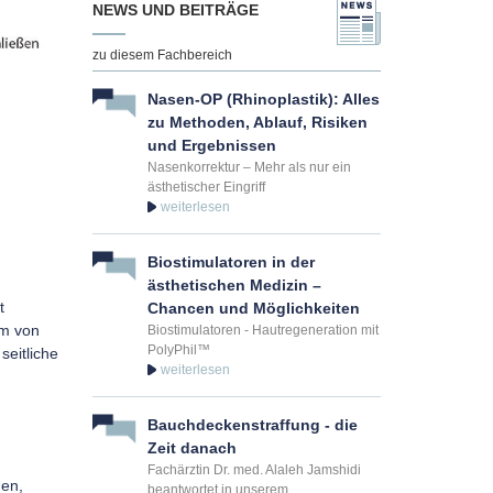
NEWS UND BEITRÄGE
zu diesem Fachbereich
Nasen-OP (Rhinoplastik): Alles
zu Methoden, Ablauf, Risiken
und Ergebnissen
Nasenkorrektur – Mehr als nur ein
ästhetischer Eingriff
Biostimulatoren in der
ästhetischen Medizin –
t
Chancen und Möglichkeiten
rm von
Biostimulatoren - Hautregeneration mit
PolyPhil™
seitliche
Bauchdeckenstraffung - die
Zeit danach
Fachärztin Dr. med. Alaleh Jamshidi
hen,
beantwortet in unserem...