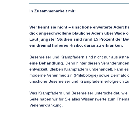
In Zusammenarbeit mit:
Wer kennt sie nicht – unschöne erweiterte Äderche
dick angeschwollene bläuliche Adern über Wade od
Laut jüngster Studien sind rund 15 Prozent der Be
ein dreimal höheres Risiko, daran zu erkranken.
Besenreiser und Krampfadern sind nicht nur aus ästh
eine Behandlung
. Denn hinter diesen Veränderungen
entwickelt. Bleiben Krampfadern unbehandelt, kann 
moderne Venenmedizin (Phlebologie) sowie Dermatologi
unschöne Besenreiser und Krampfadern erfolgreich z
Was Krampfadern und Besenreiser unterscheidet, wie s
Seite haben wir für Sie alles Wissenswerte zum Thema
Venenerkrankung.