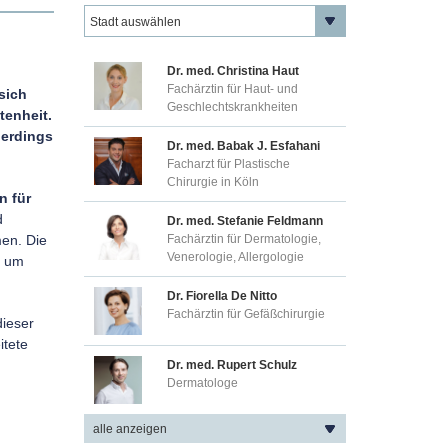
Dr. med. Christian Fellenz
Dr. med. Christina Haut
Hautarzt in Wien
Fachärztin für Haut- und
sich
Geschlechtskrankheiten
tenheit.
lerdings
Dr. med. Babak J. Esfahani
Facharzt für Plastische
Chirurgie in Köln
n für
d
Dr. med. Stefanie Feldmann
en. Die
Fachärztin für Dermatologie,
Venerologie, Allergologie
, um
Dr. Fiorella De Nitto
Fachärztin für Gefäßchirurgie
dieser
itete
Dr. med. Rupert Schulz
Dermatologe
alle anzeigen