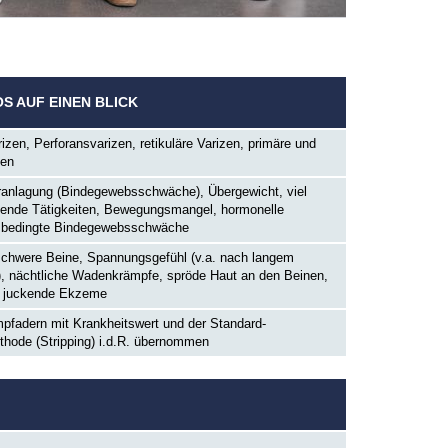
OS AUF EINEN BLICK
en, Perforansvarizen, retikuläre Varizen, primäre und
zen
eranlagung (Bindegewebsschwäche), Übergewicht, viel
zende Tätigkeiten, Bewegungsmangel, hormonelle
ersbedingte Bindegewebsschwäche
schwere Beine, Spannungsgefühl (v.a. nach langem
), nächtliche Wadenkrämpfe, spröde Haut an den Beinen,
e juckende Ekzeme
pfadern mit Krankheitswert und der Standard-
hode (Stripping) i.d.R. übernommen