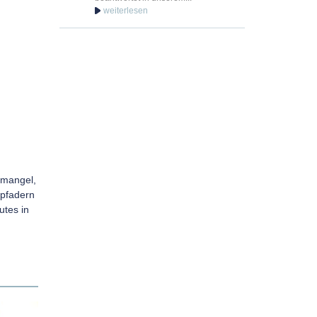
smangel,
mpfadern
utes in