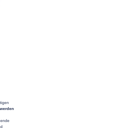
tigen
 werden
hende
nd