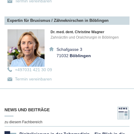
Termin vereinbaren
Expertin für Bruxismus / Zähneknirschen in Böblingen
Dr. med. dent. Christine Wagner
Zahnärztin und Oralchirurgin in Böblingen
Schafgasse 3
71032
Böblingen
+497031 421 30 09
Termin vereinbaren
Experte für Bruxismus / Zähneknirschen in Düsseldorf
NEWS UND BEITRÄGE
Dr. med. dent. Hubertus Klaus
Zahnarzt in Düsseldorf
zu diesem Fachbereich
Kaiserstraße 5
40479
Düsseldorf