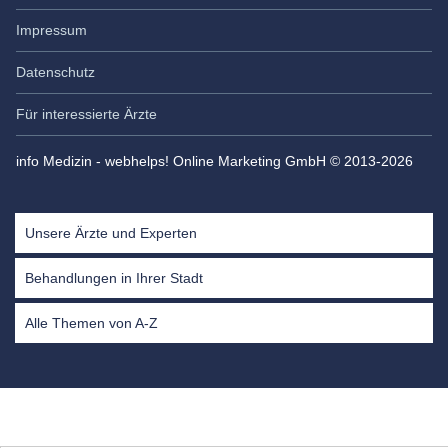
Zahnärztin in Gommiswald
Impressum
Rickenstrasse 25
8737
Gommiswald
Datenschutz
Für interessierte Ärzte
+41 55 516 11 39
Termin vereinbaren
info Medizin - webhelps! Online Marketing GmbH © 2013-2026
Expertin für Bruxismus / Zähneknirschen in Hamburg
Unsere Ärzte und Experten
Dr. med. Alaleh Jamshidi
Fachärztin für Plastische und Ästhetische
Behandlungen in Ihrer Stadt
Chirurgie
Alle Themen von A-Z
Borsteler Chaussee 55
22453
Hamburg
+49 40 797 245 59
Termin vereinbaren