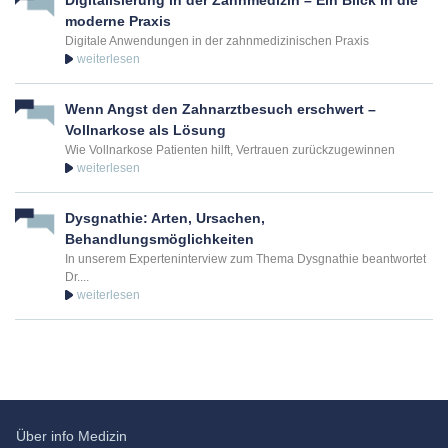
Digitalisierung in der Zahnmedizin – Ein Blick in die
moderne Praxis
Digitale Anwendungen in der zahnmedizinischen Praxis
+49 211 946 291 43
Termin vereinbaren
Wenn Angst den Zahnarztbesuch erschwert –
Vollnarkose als Lösung
Experte für Bruxismus / Zähneknirschen in Böblingen
Wie Vollnarkose Patienten hilft, Vertrauen zurückzugewinnen
Dr. med. dent. Philo Strubel
Zahnarzt in Böblingen
Dysgnathie: Arten, Ursachen,
Schafgasse 3
Behandlungsmöglichkeiten
71032
Böblingen
In unserem Experteninterview zum Thema Dysgnathie beantwortet
Dr....
+497031 421 30 09
Termin vereinbaren
Expertin für Bruxismus / Zähneknirschen in Gommiswald
Über info Medizin
Dr. med. dent. Saina Zimmermann, MSc