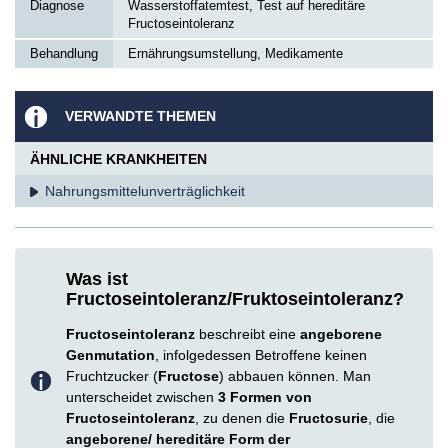
Diagnose
Wasserstoffatemtest, Test auf hereditäre
Fructoseintoleranz
Behandlung
Ernährungsumstellung, Medikamente
VERWANDTE THEMEN
ÄHNLICHE KRANKHEITEN
Nahrungsmittel­unverträglichkeit
Was ist
Fructoseintoleranz/Fruktoseintoleranz?
Fructoseintoleranz
beschreibt eine
angeborene
Genmutation
, infolgedessen Betroffene keinen
Fruchtzucker (
Fructose
) abbauen können. Man
unterscheidet zwischen
3 Formen von
Fructoseintoleranz
, zu denen die
Fructosurie
, die
angeborene/ hereditäre Form der