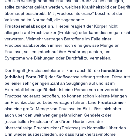
Um sich weitergehend mit Fructoseintoleranz zu beschäftigen,
sollte zunächst geklärt werden, welches Krankheitsbild der Begriff
überhaupt beschreibt. Mit „Fructoseintoleranz" beschreibt der
Volksmund im Normalfall, die sogenannte
Fructosemalabsorption
. Hierbei reagiert der Körper nicht
allergisch auf Fruchtzucker (Fruktose) oder kann diesen gar nicht
verwerten. Vielmehr vertragen Betroffene im Falle einer
Fructosemalabsorption immer noch eine gewisse Menge an
Fructose, sollten jedoch auf ihre Ernährung achten, um
Symptome wie Blähungen oder Durchfall zu vermeiden.
Der Begriff „Fructoseintoleranz" kann auch für die
hereditäre
(erbliche) Form
(HFI) der Stoffwechselstörung stehen. Diese tritt
bei einer sehr geringen Zahl an Säuglingen auf und ist im
Extremfall lebensgefährlich. Ist eine Person von der vererbten
Fructoseintoleranz betroffen, so können schon kleinste Mengen
an Fruchtzucker zu Leberversagen führen. Eine
Fructosämie
-
also eine große Menge von Fructose im Blut - lässt sich aber
auch über den weit weniger gefährlichen Gendefekt der
„essentiellen Fructosurie" erklären. Hierbei wird der
überschüssige Fruchtzucker (Fruktose) im Normallfall über den
Urin wieder ausgeschieden, so dass Krankheitssymptome