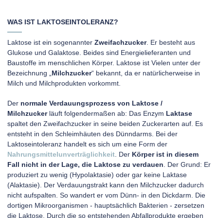
WAS IST LAKTOSEINTOLERANZ?
Laktose ist ein sogenannter
Zweifachzucker
. Er besteht aus
Glukose und Galaktose. Beides sind Energielieferanten und
Baustoffe im menschlichen Körper. Laktose ist Vielen unter der
Bezeichnung „
Milchzucker
“ bekannt, da er natürlicherweise in
Milch und Milchprodukten vorkommt.
Der
normale Verdauungsprozess von Laktose /
Milchzucker
läuft folgendermaßen ab: Das Enzym
Laktase
spaltet den Zweifachzucker in seine beiden Zuckerarten auf. Es
entsteht in den Schleimhäuten des Dünndarms. Bei der
Laktoseintoleranz handelt es sich um eine Form der
Nahrungsmittelunverträglichkeit
. Der
Körper ist in diesem
Fall nicht in der Lage, die Laktose zu verdauen
. Der Grund: Er
produziert zu wenig (Hypolaktasie) oder gar keine Laktase
(Alaktasie). Der Verdauungstrakt kann den Milchzucker dadurch
nicht aufspalten. So wandert er vom Dünn- in den Dickdarm. Die
dortigen Mikroorganismen - hauptsächlich Bakterien - zersetzen
die Laktose. Durch die so entstehenden Abfallprodukte ergeben