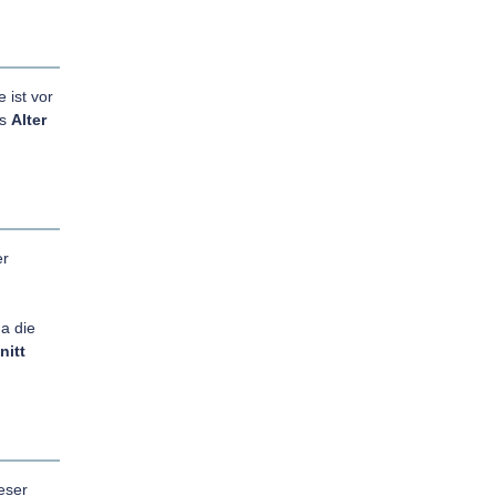
 ist vor
as
Alter
er
a die
nitt
eser