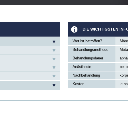
DIE WICHTIGSTEN INF
Wer ist betroffen?
Männ
Behandlungsmethode
Meta
Behandlungsdauer
abhä
Anästhesie
bei o
Nachbehandlung
körp
Kosten
je n