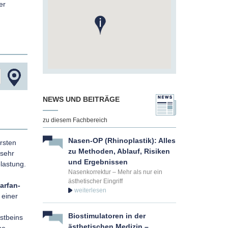
er
NEWS UND BEITRÄGE
zu diesem Fachbereich
Nasen-OP (Rhinoplastik): Alles
ersten
zu Methoden, Ablauf, Risiken
 sehr
und Ergebnissen
elastung.
Nasenkorrektur – Mehr als nur ein
ästhetischer Eingriff
arfan-
, einer
Biostimulatoren in der
stbeins
ästhetischen Medizin –