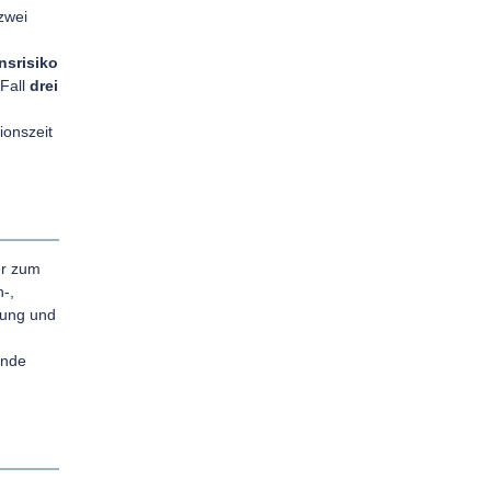
 zwei
nsrisiko
 Fall
drei
ionszeit
er zum
-,
nung und
ende