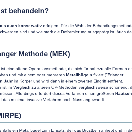
rust behandeln?
als auch konservativ
erfolgen. Für die Wahl der Behandlungsmethode
chwerden sind und wie stark die Deformierung ausgeprägt ist. Auch d
langer Methode (MEK)
ist eine offene Operationsmethode, die sich für nahezu alle Formen d
ehoben und mit einem oder mehreren
Metallbügeln
fixiert ("Erlanger
in Jahr
im Körper und wird dann in einem zweiten Eingriff entfernt.
e ist im Vergleich zu älteren OP-Methoden vergleichsweise schonend, d
müssen. Allerdings erfordert dieses Verfahren einen größeren
Hautsch
ugt das minimal-invasive Verfahren nach Nuss angewandt.
MIRPE)
falls ein Metallbügel zum Einsatz, der das Brustbein anhebt und in di