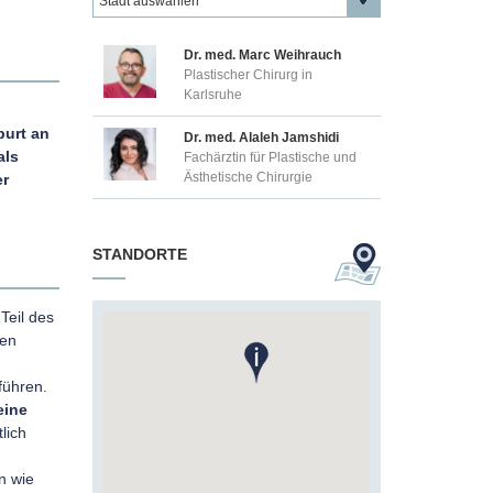
Dr. med. Marc Weihrauch
Plastischer Chirurg in
Karlsruhe
urt an
Dr. med. Alaleh Jamshidi
als
Fachärztin für Plastische und
Ästhetische Chirurgie
er
STANDORTE
Teil des
uen
führen.
eine
lich
n wie