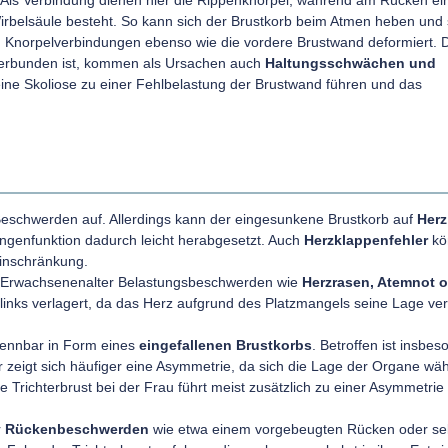
Als Verbindung dienen hier die Rippenknorpel, während am Rücken ei
rbelsäule besteht. So kann sich der Brustkorb beim Atmen heben und
en Knorpelverbindungen ebenso wie die vordere Brustwand deformiert. 
verbunden ist, kommen als Ursachen auch
Haltungsschwächen und
ine Skoliose zu einer Fehlbelastung der Brustwand führen und das
e Beschwerden auf. Allerdings kann der eingesunkene Brustkorb auf
Herz
Lungenfunktion dadurch leicht herabgesetzt. Auch
Herzklappenfehler
kö
Einschränkung.
m Erwachsenenalter Belastungsbeschwerden wie
Herzrasen, Atemnot 
 links verlagert, da das Herz aufgrund des Platzmangels seine Lage ve
rkennbar in Form eines
eingefallenen Brustkorbs
. Betroffen ist insbe
r zeigt sich häufiger eine Asymmetrie, da sich die Lage der Organe wä
Trichterbrust bei der Frau führt meist zusätzlich zu einer Asymmetrie
r
Rückenbeschwerden
wie etwa einem vorgebeugten Rücken oder se