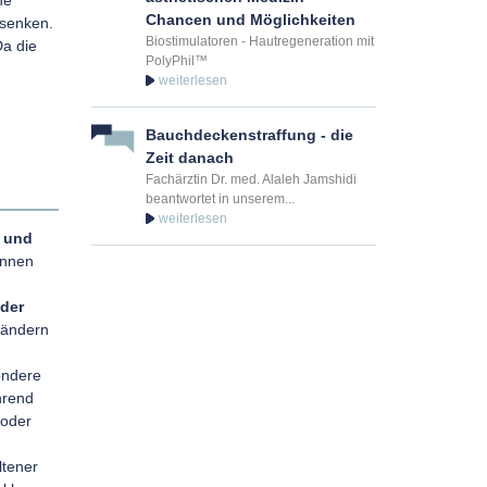
ne
Chancen und Möglichkeiten
 senken.
Biostimulatoren - Hautregeneration mit
Da die
PolyPhil™
Bauchdeckenstraffung - die
Zeit danach
Fachärztin Dr. med. Alaleh Jamshidi
beantwortet in unserem...
 und
nnen
oder
rändern
sondere
hrend
 oder
ltener