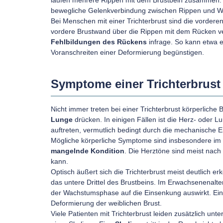
laufen mehrere Rippen mit dem Brustbein zusammen. 
bewegliche Gelenkverbindung zwischen Rippen und Wi
Bei Menschen mit einer Trichterbrust sind die vorder
vordere Brustwand über die Rippen mit dem Rücken 
Fehlbildungen des Rückens
infrage. So kann etwa e
Voranschreiten einer Deformierung begünstigen.
Symptome einer Trichterbrust
Nicht immer treten bei einer Trichterbrust körperlich
Lunge
drücken. In einigen Fällen ist die Herz- oder 
auftreten, vermutlich bedingt durch die mechanische 
Mögliche körperliche Symptome sind insbesondere i
mangelnde Kondition
. Die Herztöne sind meist nach
kann.
Optisch äußert sich die Trichterbrust meist deutlich e
das untere Drittel des Brustbeins. Im Erwachsenenalte
der Wachstumsphase auf die Einsenkung auswirkt. Eine 
Deformierung der weiblichen Brust.
Viele Patienten mit Trichterbrust leiden zusätzlich unte