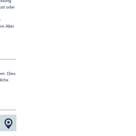
cklung
ust oder
e
em Alter
in. Dies
liche