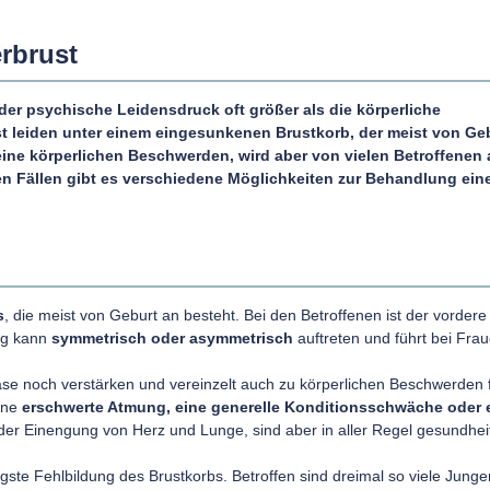
erbrust
 der
psychische Leidensdruck
oft größer als die körperliche
st leiden unter einem eingesunkenen Brustkorb, der meist
von Geb
keine körperlichen Beschwerden, wird aber von vielen Betroffenen 
n Fällen gibt es verschiedene Möglichkeiten zur Behandlung ein
s
, die meist von Geburt an besteht. Bei den Betroffenen ist der vordere 
ung kann
symmetrisch oder asymmetrisch
auftreten und führt bei Fra
e noch verstärken und vereinzelt auch zu körperlichen Beschwerden 
eine
erschwerte Atmung, eine generelle Konditionsschwäche oder 
der Einengung von Herz und Lunge, sind aber in aller Regel gesundheit
gste Fehlbildung des Brustkorbs. Betroffen sind dreimal so viele Junge