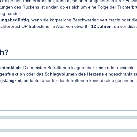
als Folge der Trichterbrust auf, kann diese aber umgekehrt in ihrer Entwi
tungen des Rückens ist unklar, ob es sich um eine Folge der Trichterbr
ung handelt.
ungsbedürftig
, wenn sie körperliche Beschwerden verursacht oder di
richterbrust OP frühestens im Alter von etwa
9 - 12 Jahren
, da vor dies
ch?
bedenklich
. Die meisten Betroffenen klagen über keine oder minimale
genfunktion
oder das
Schlagvolumen des Herzens
eingeschränkt se
gsfähigkeit, bedeutet aber für die Betroffenen keine direkte gesundheit
t