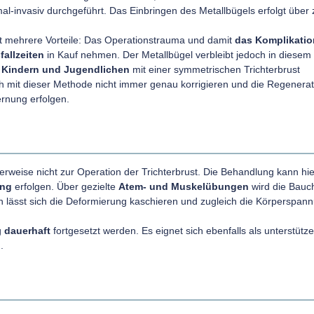
nimal-invasiv durchgeführt. Das Einbringen des Metallbügels erfolgt über
et mehrere Vorteile: Das Operationstrauma und damit
das Komplikatio
fallzeiten
in Kauf nehmen. Der Metallbügel verbleibt jedoch in diesem
i
Kindern und Jugendlichen
mit einer symmetrischen Trichterbrust
h mit dieser Methode nicht immer genau korrigieren und die Regenerat
ernung erfolgen.
lerweise nicht zur Operation der Trichterbrust. Die Behandlung kann hi
ing
erfolgen. Über gezielte
Atem- und Muskelübungen
wird die Bauch
h lässt sich die Deformierung kaschieren und zugleich die Körperspan
g
dauerhaft
fortgesetzt werden. Es eignet sich ebenfalls als unterstütz
.